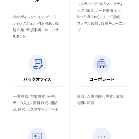
リスティング、SNSマーケティ
ング、SEO、リード獲得（on-
Webディレクション、ゲーム
line/off-line）、リード育成、
ディレクション、PM/PMO、戦
ファネル設計、各種チューニン
略立案、新規事業、DXコンサ
グ
ルタント
バックオフィス
コーポレート
一般事務、営業事務、秘書、
経理、人事/採用、労務、法務、
データ入力、資料作成、翻訳、
総務、広報
EC運営、カスタマーサポート