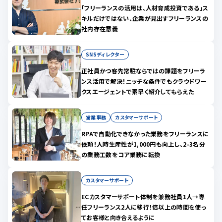
「フリーランスの活用は、人材育成投資である」ス
キルだけではない、企業が見出すフリーランスの
社内存在意義
SNSディレクター
正社員かつ客先常駐ならではの課題をフリーラ
ンス活用で解決！ニッチな条件でもクラウドワー
クスエージェントで素早く紹介してもらえた
営業事務
カスタマーサポート
RPAで自動化できなかった業務をフリーランスに
依頼！人時生産性が1,000円も向上し、2-3名分
の業務工数をコア業務に転換
カスタマーサポート
ECカスタマーサポート体制を兼務社員1人→専
任フリーランス2人に移行！倍以上の時間を使っ
てお客様と向き合えるように